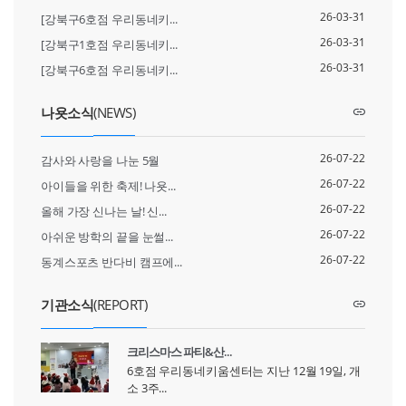
26-03-31
[강북구6호점 우리동네키...
26-03-31
[강북구1호점 우리동네키...
26-03-31
[강북구6호점 우리동네키...
나욧소식
(NEWS)
26-07-22
감사와 사랑을 나눈 5월
26-07-22
아이들을 위한 축제! 나욧...
26-07-22
올해 가장 신나는 날! 신...
26-07-22
아쉬운 방학의 끝을 눈썰...
26-07-22
동계스포츠 반다비 캠프에...
기관소식
(REPORT)
크리스마스 파티&산...
6호점 우리동네키움센터는 지난 12월 19일, 개
소 3주...